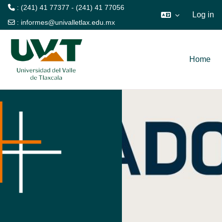
: (241) 41 77377 - (241) 41 77056
Log in
:
informes@univalletlax.edu.mx
Skip to main content
Home